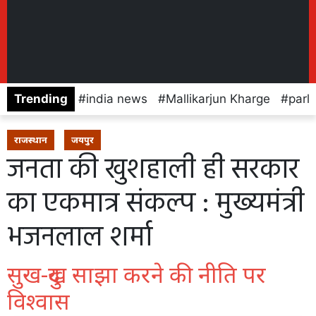
Trending
india news
Mallikarjun Kharge
parl
राजस्थान
जयपुर
जनता की खुशहाली ही सरकार
का एकमात्र संकल्प : मुख्यमंत्री
भजनलाल शर्मा
सुख-दुख साझा करने की नीति पर
विश्वास