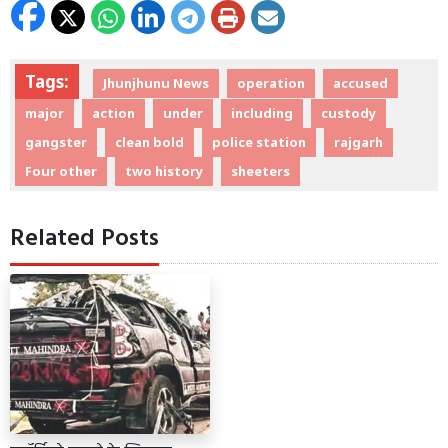
Tags:
Jhunjhunu News
operation
accused
major
action
under
including
custody
gangster
clean bold
police station
rajgarh
Four other
two history
sheeters
Related Posts