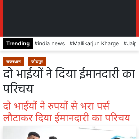
Trending
india news
Mallikarjun Kharge
Jaip
राजस्थान
जोधपुर
दो भाईयों ने दिया ईमानदारी का
परिचय
दो भाईयों ने रुपयों से भरा पर्स
लौटाकर दिया ईमानदारी का परिचय