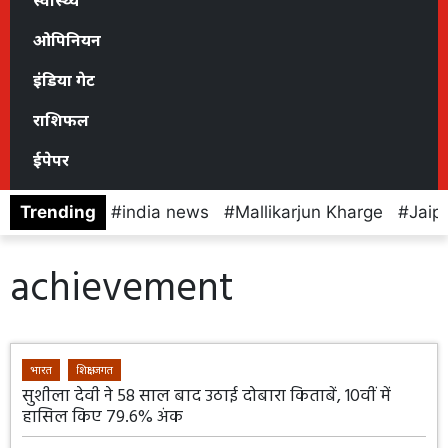
स्वास्थ्य
ओपिनियन
इंडिया गेट
राशिफल
ईपेपर
Trending
india news
Mallikarjun Kharge
Jaip
achievement
भारत
शिक्षा जगत
सुशीला देवी ने 58 साल बाद उठाई दोबारा किताबें, 10वीं में
हासिल किए 79.6% अंक