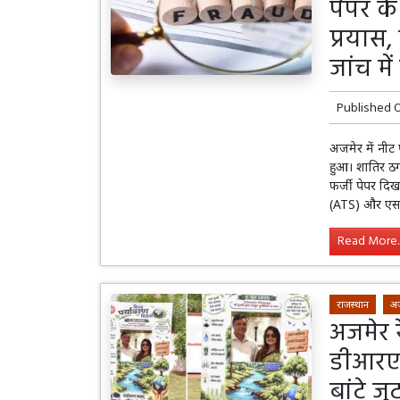
पेपर के
प्रयास
जांच में
Published 
अजमेर में नीट
हुआ। शातिर ठग 
फर्जी पेपर दिख
(ATS) और एसओ
Read More..
राजस्थान
अ
अजमेर 
डीआरएम
बांटे जू