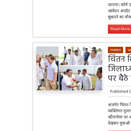
जाएगा। फॉर्म 
आवेदन अपडेट क
सुधारने का मौ
Read More..
राजस्थान
अ
चिंतन श
जिलाध्य
पर बैठे
Published 
अजमेर चिंतन शिवि
व्यक्तिगत मुल
व्हीलचेयर पर 
देखकर युवाओं न