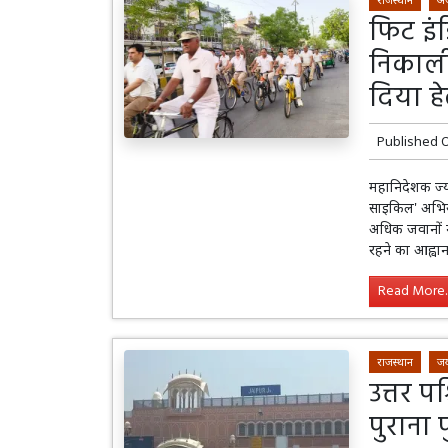
फिट इं
निकाली
दिया हेल
Published 
महानिदेशक ज्यो
साइकिल' अभिय
अधिक जवानों 
रहने का आह्वा
Read More..
राजस्थान
जय
उत्तर पश
पुराना