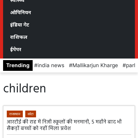
स्वास्थ्य
ओपिनियन
इंडिया गेट
राशिफल
ईपेपर
Trending
india news
Mallikarjun Kharge
parl
children
राजस्थान
कोटा
आरटीई की राह में निजी स्कूलों की मनमानी, 5 महीने बाद भी
सैकड़ों बच्चों को नहीं मिला प्रवेश