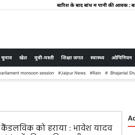
बारिश के बाद बांध में पानी की आवक : बहाव क्षे
 चुनाव
खेल
मूवी-मस्ती
शिक्षा जगत
स्वास्थ्य
ओपिनियन
parliament monsoon session
Jaipur News
Rain
Bhajanlal Sh
A
े कैंडलविक को हराया : भावेश यादव