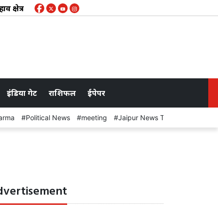
त्र के करीब 50 गांवों के लिए चेतावनी जारी, कभी भी खुल सकते हैं बांध क
इंडिया गेट
राशिफल
ईपेपर
arma
Political News
meeting
Jaipur News Today
dvertisement