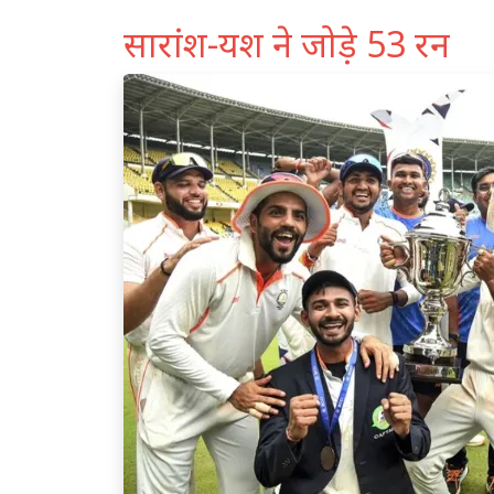
सारांश-यश ने जोड़े 53 रन