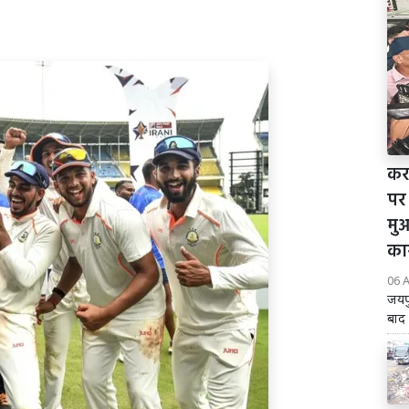
करण
पर
मु
कार
06 
जयपु
बाद 