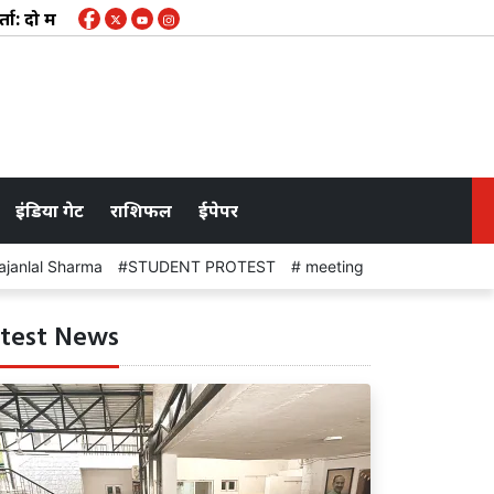
ा: दो मांगों पर सहमति, आंदोलन में मृतक आश्रित को नौकरी-मुआवजे पर ब
इंडिया गेट
राशिफल
ईपेपर
janlal Sharma
STUDENT PROTEST
meeting
Future predict
test News