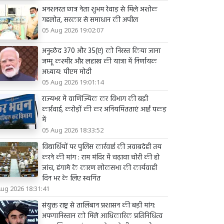
अनशनरत छात्र नेता शुभम रेवाड़ से मिले अशोक
गहलोत, सरकार से समाधान की अपील
05 Aug 2026 19:02:07
अनुच्छेद 370 और 35(ए) को निरस्त किया जाना
जम्मू कश्मीर और लद्दाख की यात्रा में निर्णायक
अध्याय: पीएम मोदी
05 Aug 2026 19:01:14
राज्यभर में वाणिज्यिक कर विभाग की बड़ी
कार्रवाई, करोड़ों की कर अनियमितताएं आईं पकड़
में
05 Aug 2026 18:33:52
विद्यार्थियों पर पुलिस कार्रवाई की जवाबदेही तय
करने की मांग : राम मंदिर में चढ़ावा चोरी की हो
जांच, हंगामे के कारण लोकसभा की कार्यवाही
दिन भर के लिए स्थगित
Aug 2026 18:31:41
संयुक्त राष्ट्र से तालिबान प्रशासन की बड़ी मांग:
अफगानिस्तान को मिले आधिकारिक प्रतिनिधित्व