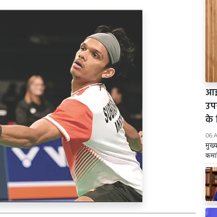
आई
उप
के 
06 
मुख्
कमां