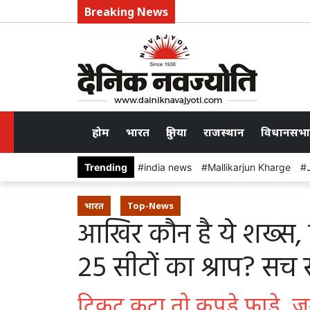
Breaking News
होम
भारत
दुनिया
राजस्थान
विधानसभा
Trending
india news
Mallikarjun Kharge
भारत
Top-News
आखिर कौन है ये ​शख्स,
25 सीटों का श्राप? सच
टिकट कटा तो कपड़े फाड़े, ज