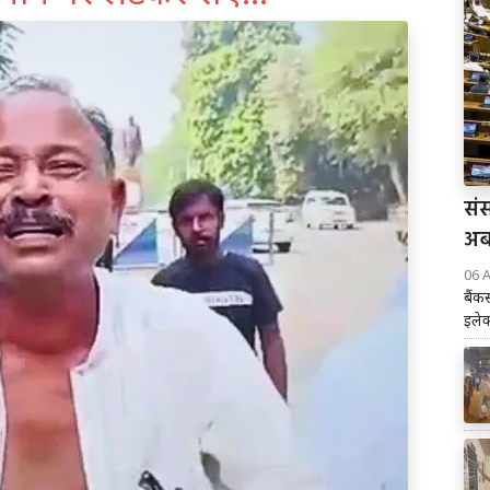
संस
अब 
06 
बैंक
इलेक