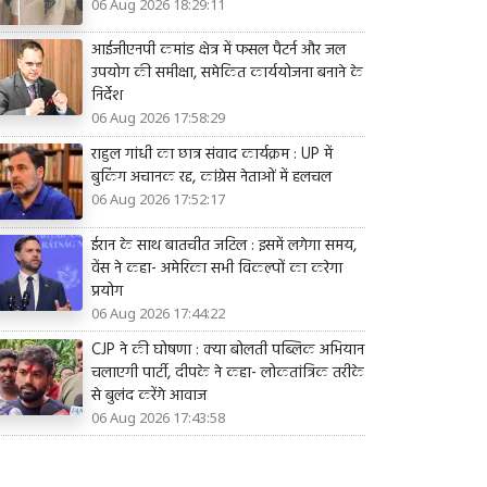
06 Aug 2026 18:29:11
आईजीएनपी कमांड क्षेत्र में फसल पैटर्न और जल
उपयोग की समीक्षा, समेकित कार्ययोजना बनाने के
निर्देश
06 Aug 2026 17:58:29
राहुल गांधी का छात्र संवाद कार्यक्रम : UP में
बुकिंग अचानक रद्द, कांग्रेस नेताओं में हलचल
06 Aug 2026 17:52:17
ईरान के साथ बातचीत जटिल : इसमें लगेगा समय,
वेंस ने कहा- अमेरिका सभी विकल्पों का करेगा
प्रयोग
06 Aug 2026 17:44:22
CJP ने की घोषणा : क्या बोलती पब्लिक अभियान
चलाएगी पार्टी, दीपके ने कहा- लोकतांत्रिक तरीके
से बुलंद करेंगे आवाज
06 Aug 2026 17:43:58