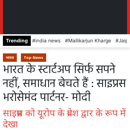
Trending
india news
Mallikarjun Kharge
Jaip
भारत
Top-News
भारत के स्टार्टअप सिर्फ सपने
नहीं, समाधान बेचते हैं : साइप्रस
भरोसेमंद पार्टनर- मोदी
साइप्रस को यूरोप के प्रवेश द्वार के रूप में
देखा