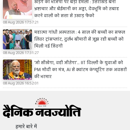
खड़गे का भाजपा पर बड़ा हमला : उत्तराखंड बना
भ्रष्टाचार और बेईमानी का अड्डा, देवभूमि को तबाह
करने वालों को सत्ता से उखाड़ फेंको
08 Aug 2026 17:57:21
महात्मा गांधी अस्पताल : 4 साल की बच्ची का सफल
लिवर ट्रांसप्लांट, दुर्लभ बीमारी से जूझ रही बच्ची को
मिली नई जिंदगी
08 Aug 2026 17:31:27
‘जो सीखेगा, वही जीतेगा’... IIT दिल्ली के युवाओं को
PM मोदी का मंत्र, AI से क्वांटम कंप्यूटिंग तक अवसरों
की भरमार
08 Aug 2026 16:52:01
हमारे बारे में