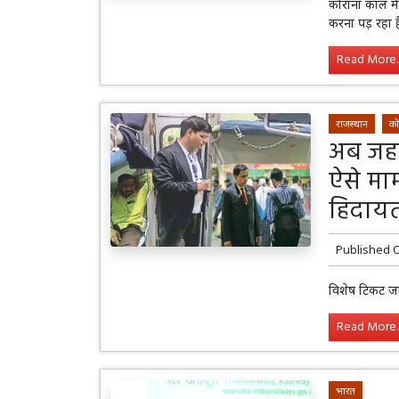
कोराना काल में 
करना पड़ रहा ह
Read More..
राजस्थान
को
अब जहां
ऐसे माम
हिदाय
Published 
विशेष टिकट जा
Read More..
भारत