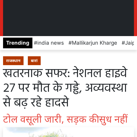
Trending
india news
Mallikarjun Kharge
Jaip
राजस्थान
बारां
खतरनाक सफर: नेशनल हाइवे
27 पर मौत के गड्ढे, अव्यवस्था
से बढ़ रहे हादसे
टोल वसूली जारी, सड़क की सुध नहीं