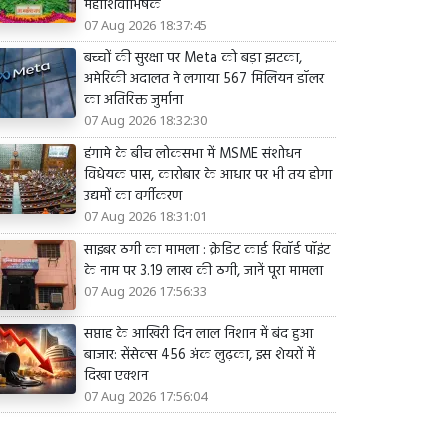
महाशिवाभिषेक
07 Aug 2026 18:37:45
बच्चों की सुरक्षा पर Meta को बड़ा झटका,
अमेरिकी अदालत ने लगाया 567 मिलियन डॉलर
का अतिरिक्त जुर्माना
07 Aug 2026 18:32:30
हंगामे के बीच लोकसभा में MSME संशोधन
विधेयक पास, कारोबार के आधार पर भी तय होगा
उद्यमों का वर्गीकरण
07 Aug 2026 18:31:01
साइबर ठगी का मामला : क्रेडिट कार्ड रिवॉर्ड पॉइंट
के नाम पर 3.19 लाख की ठगी, जानें पूरा मामला
07 Aug 2026 17:56:33
सप्ताह के आखिरी दिन लाल निशान में बंद हुआ
बाजार: सेंसेक्स 456 अंक लुढ़का, इस शेयरों में
दिखा एक्शन
07 Aug 2026 17:56:04