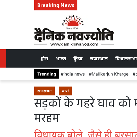
Breaking News
होम
भारत
दुनिया
राजस्थान
विधानसभा
Trending
india news
Mallikarjun Kharge
राजस्थान
बारां
सड़कों के गहरे घाव को म
मरहम
विधायक बोले, जैसे ही बरसात