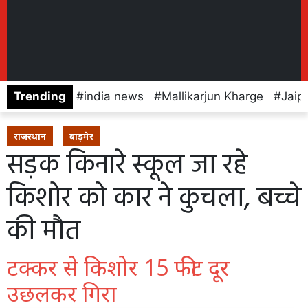
Trending
india news
Mallikarjun Kharge
Jaip
राजस्थान
बाड़मेर
सड़क किनारे स्कूल जा रहे
किशोर को कार ने कुचला, बच्चे
की मौत
टक्कर से किशोर 15 फीट दूर
उछलकर गिरा