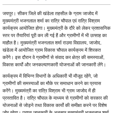
जयपुर।
सीकर
जिले
की
खंडेला
तहसील
के
ग्राम
जाजोद
में
मुख्यमंत्री
भजनलाल
शर्मा
का
रात्रि
चौपाल
एवं
रात्रि
विश्राम
कार्यक्रम
आयोजित
होगा।
मुख्यमंत्री
के
दौरे
को
लेकर
प्रशासनिक
स्तर
पर
तैयारियां
पूरी
कर
ली
गई
हैं
और
ग्रामीणों
में
भी
उत्साह
का
माहौल
है।
मुख्यमंत्री
भजनलाल
शर्मा
राउमा
विद्यालय
जाजोद
,
,
खंडेला
में
आयोजित
ग्राम
विकास
चौपाल
कार्यक्रम
में
शिरकत
करेंगे।
इस
दौरान
वे
ग्रामीणों
से
संवाद
कर
क्षेत्र
की
समस्याओं
,
विकास
कार्यों
और
जनकल्याणकारी
योजनाओं
की
जानकारी
लेंगे।
कार्यक्रम
में
विभिन्न
विभागों
के
अधिकारी
भी
मौजूद
रहेंगे
जो
,
ग्रामीणों
की
समस्याओं
का
मौके
पर
समाधान
करने
का
प्रयास
करेंगे।
मुख्यमंत्री
का
रात्रि
विश्राम
भी
ग्राम
जाजोद
में
ही
प्रस्तावित
है।
रात्रि
चौपाल
के
माध्यम
से
ग्रामीणों
को
सरकार
की
योजनाओं
से
जोड़ने
तथा
विकास
कार्यों
की
समीक्षा
करने
पर
विशेष
जोर
रहेगा।
प्राप्त
जानकारी
के
अनुसार
मुख्यमंत्री
भजनलाल
शर्मा