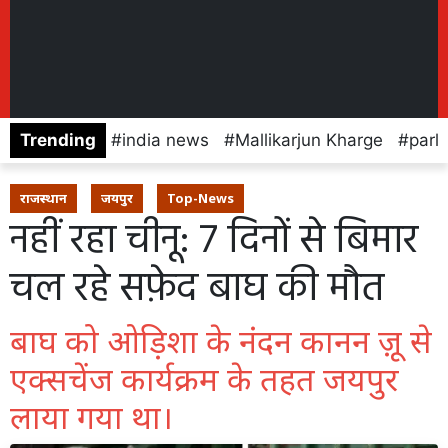
Trending
india news
Mallikarjun Kharge
parl
राजस्थान
जयपुर
Top-News
नहीं रहा चीनू: 7 दिनों से बिमार
चल रहे सफ़ेद बाघ की मौत
बाघ को ओड़िशा के नंदन कानन ज़ू से
एक्सचेंज कार्यक्रम के तहत जयपुर
लाया गया था।