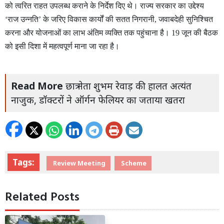
को
त्वरित
राहत
उपलब्ध
कराने
के
निर्देश
दिए
थे।
राज्य
सरकार
का
उद्देश्य
राज
उन्नति
के
जरिए
विकास
कार्यों
की
सतत
निगरानी
जवाबदेही
सुनिश्चित
‘
’
,
करना
और
योजनाओं
का
लाभ
अंतिम
व्यक्ति
तक
पहुंचाना
है।
जून
की
बैठक
19
को
इसी
दिशा
में
महत्वपूर्ण
माना
जा
रहा
है।
Read More
छात्र नेता शुभम रेवाड़ की हालत अत्यंत
नाजुक, डॉक्टरों ने ऑर्गन फेलियर का जताया खतरा
Tags:
Review Meeting
Scheme
Related Posts