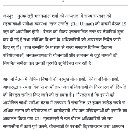
जयपुर।
मुख्यमंत्री
भजनलाल
शर्मा
की
अध्यक्षता
में
राज्य
सरकार
की
महत्वाकांक्षी
समीक्षा
व्यवस्था
राज
उन्नति
की
पांचवीं
बैठक
‘
’ (Raj Unnati)
19
जून
को
आयोजित
होगी।
बैठक
को
लेकर
प्रशासनिक
स्तर
पर
तैयारियां
शुरू
कर
दी
गई
हैं
तथा
संबंधित
विभागों
के
अधिकारियों
को
आवश्यक
निर्देश
जारी
किए
गए
हैं।
राज
उन्नति
के
माध्यम
से
राज्य
सरकार
विभिन्न
विकास
‘
’
परियोजनाओं
जनकल्याणकारी
योजनाओं
और
आमजन
से
जुड़े
मामलों
की
,
नियमित
समीक्षा
कर
उनकी
प्रगति
सुनिश्चित
कर
रही
है।
आगामी
बैठक
में
विभिन्न
विभागों
की
प्रमुख
योजनाओं
निवेश
परियोजनाओं
,
,
आधारभूत
संरचना
विकास
कार्यों
तथा
जन
परिवेदनाओं
के
निस्तारण
की
स्थिति
की
विस्तृत
समीक्षा
किए
जाने
की
संभावना
है।
गौरतलब
है
कि
इससे
पूर्व
आयोजित
चौथी
समीक्षा
बैठक
में
राज्यभर
में
संचालित
हजार
करोड़
रुपये
से
33
अधिक
लागत
की
परियोजनाओं
कार्यक्रमों
और
जन
परिवेदनाओं
की
प्रगति
का
,
आकलन
किया
गया
था।
मुख्यमंत्री
ने
उस
दौरान
अधिकारियों
को
तय
समयसीमा
में
कार्य
पूर्ण
करने
योजनाओं
के
प्रभावी
क्रियान्वयन
तथा
आमजन
,