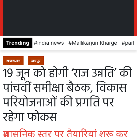
Trending
india news
Mallikarjun Kharge
parl
राजस्थान
जयपुर
19 जून को होगी ‘राज उन्नति’ की
पांचवीं समीक्षा बैठक, विकास
परियोजनाओं की प्रगति पर
रहेगा फोकस
प्रशासनिक स्तर पर तैयारियां शुरू कर