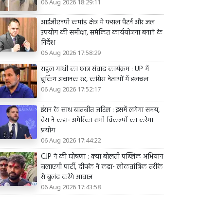
06 Aug 2026 18:29:11
आईजीएनपी कमांड क्षेत्र में फसल पैटर्न और जल
उपयोग की समीक्षा, समेकित कार्ययोजना बनाने के
निर्देश
06 Aug 2026 17:58:29
राहुल गांधी का छात्र संवाद कार्यक्रम : UP में
बुकिंग अचानक रद्द, कांग्रेस नेताओं में हलचल
06 Aug 2026 17:52:17
ईरान के साथ बातचीत जटिल : इसमें लगेगा समय,
वेंस ने कहा- अमेरिका सभी विकल्पों का करेगा
प्रयोग
06 Aug 2026 17:44:22
CJP ने की घोषणा : क्या बोलती पब्लिक अभियान
चलाएगी पार्टी, दीपके ने कहा- लोकतांत्रिक तरीके
से बुलंद करेंगे आवाज
06 Aug 2026 17:43:58