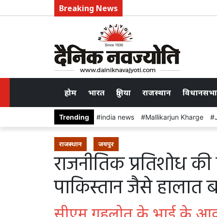
Breaking News
होम
भारत
दुनिया
राजस्थान
विधानसभा
Trending
india news
Mallikarjun Kharge
राजस्थान
जयपुर
राजनीतिक प्रतिशोध की ऐ
पाकिस्तान जैसे हालात ब
सीएम गहलोत के भाई के आव