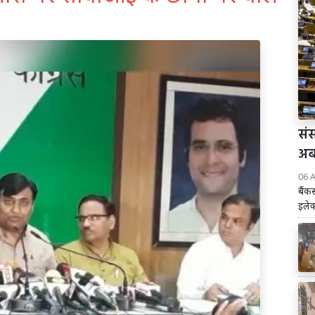
संस
अब 
06 
बैंक
इलेक