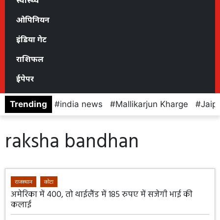
स्वास्थ्य
ओपिनियन
इंडिया गेट
राशिफल
ईपेपर
Trending
india news
Mallikarjun Kharge
Jaip
raksha bandhan
राजस्थान
कोटा
अमेरिका में 400, तो थाईलैंड में 185 रुपए में सजेगी भाई की
कलाई