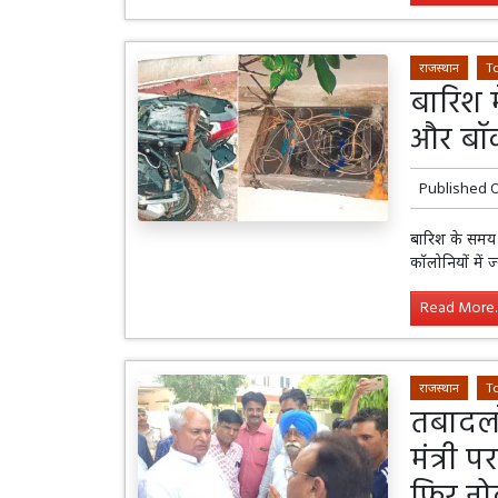
राजस्थान
T
बारिश म
और बॉक
Published 
बारिश के समय आ
कॉलोनियों में 
Read More..
राजस्थान
T
तबादलो
मंत्री
फिर न