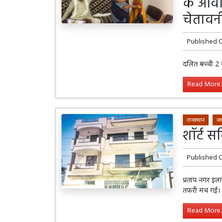
के आवास
चेतावन
Published 
दलित बच्ची 2 
Read More..
राजस्थान
जय
शॉर्ट स
Published 
प्रताप नगर इल
तफरी मच गई।
Read More..