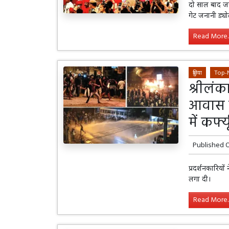
दो साल बाद जय
गेट जनानी ड्य
Read More..
दुनिया
Top-
श्रीलंक
आवास त
में कर्फ्य
Published 
प्रदर्शनकारिय
लगा दी।
Read More..