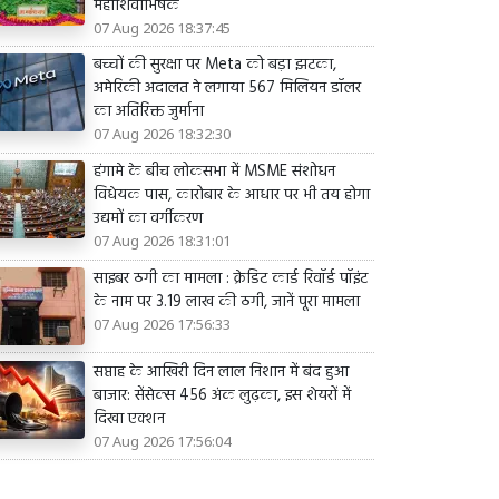
महाशिवाभिषेक
07 Aug 2026 18:37:45
बच्चों की सुरक्षा पर Meta को बड़ा झटका,
अमेरिकी अदालत ने लगाया 567 मिलियन डॉलर
का अतिरिक्त जुर्माना
07 Aug 2026 18:32:30
हंगामे के बीच लोकसभा में MSME संशोधन
विधेयक पास, कारोबार के आधार पर भी तय होगा
उद्यमों का वर्गीकरण
07 Aug 2026 18:31:01
साइबर ठगी का मामला : क्रेडिट कार्ड रिवॉर्ड पॉइंट
के नाम पर 3.19 लाख की ठगी, जानें पूरा मामला
07 Aug 2026 17:56:33
सप्ताह के आखिरी दिन लाल निशान में बंद हुआ
बाजार: सेंसेक्स 456 अंक लुढ़का, इस शेयरों में
दिखा एक्शन
07 Aug 2026 17:56:04