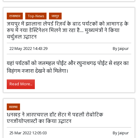
नई दिल्ली। केंद्रीय सड़क परिवहन और राजमार्ग
मंत्री नितिन गडकरी ने राजस्थान में 1357 करोड़
रुपए लागत की 243 किलोमीटर लंबाई की 9
राष्ट्रीय राजमार्ग परियोजनाओं का उद्घाटन और शिलान्यास किया
Read More...
राजस्थान
Top-News
जयपुर
जयपुर में झालाना लेपर्ड रिज़र्व के बाद पर्यटकों को आमागढ़ के
रूप में नया डेस्टिनेशन मिलने जा रहा है... मुख्यमंत्री ने किया
वर्चुअल उद्घाटन
22 May 2022 14:43:29
By
Jaipur
यहां पर्यटकों को जलमहल पोईंट और रघुनाथगढ़
पोईंट से शहर का विहंगम नजारा देखने को
मिलेगा।