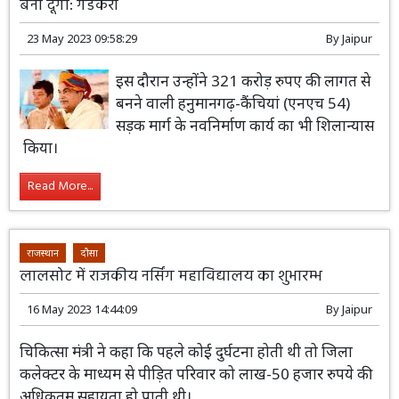
राजस्थान
Top-News
हनुमानगढ़
अगले वर्ष के अंत तक राजस्थान की सड़कों को अमेरिका जैसी
बना दूंगा: गडकरी
23 May 2023 09:58:29
By
Jaipur
इस दौरान उन्होंने 321 करोड़ रुपए की लागत से
बनने वाली हनुमानगढ़-कैंचियां (एनएच 54)
सड़क मार्ग के नवनिर्माण कार्य का भी शिलान्यास
किया।
Read More...
राजस्थान
दौसा
लालसोट में राजकीय नर्सिंग महाविद्यालय का शुभारम्भ
16 May 2023 14:44:09
By
Jaipur