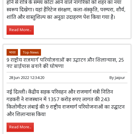
21 विकास कार्यों का किया लोकार्पण शहरी परिवर्तन की एक
सशक्त मिसाल ‘कोटा मॉडल‘ : मुख्यमंत्री
21 Oct 2022 16:58:10
By
Jaipur
मुख्यमंत्री ने कहा कि शहर के मुख्य मार्गों पर
सजावटी रोशनी, चौराहों के हैरिटेज लुक और
शहर के प्रवेश मार्गों पर फसाड़ कार्य पूरा होने से
रात्रि के समय कोटा आने वाले नागरिकों को शहर का नया स्वरूप
दिखेगा। यहां हैरिटेज संरक्षण, कला-संस्कृति, परम्परा, शौर्य, शांति
और वास्तुशिल्प का अनूठा उदाहरण पेश किया गया है।
Read More...
भारत
Top-News
9 राष्ट्रीय राजमार्ग परियोजनाओं का उद्घाटन और शिलान्यास, 25
नए बाईपास बनाने की घोषणा
28 Jun 2022 12:34:20
By
Jaipur