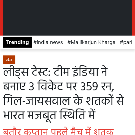
Trending
india news
Mallikarjun Kharge
parl
खेल
लीड्स टेस्ट: टीम इंडिया ने
बनाए 3 विकेट पर 359 रन,
गिल-जायसवाल के शतकों से
भारत मजबूत स्थिति में
बतौर कप्तान पहले मैच में शतक