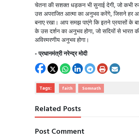
चेतना
की
सशक्त
धड़कन
भी
सुनाई
देगी
,
जो
कभी
रु
उस
अपराजित
आत्मा
का
अनुभव
करेंगे
,
जिसने
हर
आ
बनाए
रखा।
आप
समझ
पाएंगे
कि
इतने
प्रयासों
के
ब
के
उस
दर्शन
का
अनुभव
होगा
,
जो
सदियों
से
भारत
क
अविस्मरणीय
अनुभव
होगा।
-
प्रधानमंत्री
नरेन्द्र
मोदी
Tags:
faith
Somnath
Related Posts
Post Comment