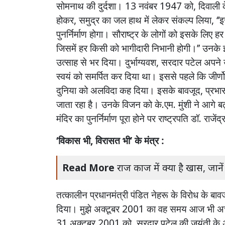
सोमनाथ
की
दुर्दशा।
13
नवंबर
1947
को
,
दिवाली
होकर
,
समुद्र
का
जल
हाथ
में
लेकर
संकल्प
लिया
, ‘’
इ
पुनर्निर्माण
होगा।
सौराष्ट्र
के
लोगों
को
इसके
लिए
हर
जिसमें
हर
किसी
को
भागीदारी
निभानी
होगी।
’’
उनके
उत्साह
से
भर
दिया।
दुर्भाग्यवश
,
सरदार
पटेल
अपने
स्वयं
को
समर्पित
कर
दिया
था।
इससे
पहले
कि
जीर्णो
दुनिया
को
अलविदा
कह
दिया।
इसके
बावजूद
,
प्रभा
जाता
रहा
है।
उनके
विजन
को
के
.
एम
.
मुंशी
ने
आगे
बढ
मंदिर
का
पुनर्निर्माण
पूरा
होने
पर
राष्ट्रपति
डॉ
.
राजेंद्
‘
विकास
भी
,
विरासत
भी
’
के
मंत्र :
Read More
राज काज में क्या है खास, जानें
तत्कालीन
प्रधानमंत्री
पंडित
नेहरू
के
विरोध
के
बाव
दिया।
मुझे
अक्टूबर
2001
का
वह
समय
आज
भी
अच
31
अक्टूबर
2001
को
,
सरदार
पटेल
की
जयंती
के