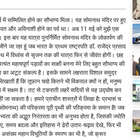
व
में
सम्मिलित
होने
का
सौभाग्य
मिला।
यह
सोमनाथ
मंदिर
पर
हुए
्वत
और
अविनाशी
होने
का
पर्व
था।
अब
11
मई
को
मुझे
एक
।
इस
बार
यह
यात्रा
पुनर्निर्मित
सोमनाथ
मंदिर
के
लोकार्पण
की
जीने
जा
रहा
हूं
जब
भारत
के
प्रथम
राष्ट्रपति
डॉ
.
राजेंद्र
प्रसाद
ाथ
में
विध्वंस
से
सृजन
तक
की
यात्रा
फिर
से
जीवंत
होगी।
छह
त्यंत
महत्वपूर्ण
पड़ावों
का
साक्षी
बनना
मेरे
लिए
बहुत
सौभाग्य
की
ा
का
अटूट
संकल्प
है।
इसके
सामने
लहराता
विशाल
समुद्र
सिखाती
हैं
कि
तूफान
चाहे
कितने
भी
विकराल
क्यों
न
हों
,
मनुष्य
े
में
सक्षम
है।
तट
से
टकराती
लहरें
सदियों
से
यह
उद्घोष
कर
ीं
जा
सकता
है।
हमारे
प्राचीन
शास्त्रों
में
लिखा
है
:
प्रभासं
च
सोमनाथ
)
की
परिक्रमा
पूरी
पृथ्वी
की
परिक्रमा
के
समान
है
!
जब
भ्यता
की
अद्भुत
निरंतरता
का
भी
अनुभव
होता
है
,
जिसकी
ज्योति
ए
,
समय
बदला
और
इतिहास
ने
ढेरों
उतार
-
चढ़ाव
देखे
,
फिर
भी
असंख्य
महान
विभूतियों
के
स्मरण
का
भी
है
,
जो
क्रूर