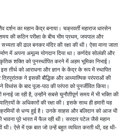
शैव
दर्शन
का
महान
केंद्र
बनाया।
चक्रवर्ती
महाराज
धारसेन
समय
की
कठिन
परीक्षा
के
बीच
भीम
प्रथम
,
जयपाल
और
सभ्यता
की
ढाल
बनकर
मंदिर
की
रक्षा
की
थी।
ऐसा
माना
जाता
िर्माण
में
अपना
अमूल्य
योगदान
दिया
था।
कर्णदेव
सोलंकी
और
्कृतिक
शक्ति
को
पुनर्स्थापित
करने
में
अहम
भूमिका
निभाई।
इस
तीर्थ
को
आराधना
और
ज्ञान
के
केंद्र
के
रूप
में
स्थापित
र
त्रिपुरांतक
ने
इसकी
बौद्धिक
और
आध्यात्मिक
परंपराओं
की
ने
विध्वंस
के
बाद
पूजा
-
पाठ
की
परंपरा
को
पुनर्जीवित
किया।
ी
मनाई
जा
रही
है
,
उन्होंने
सबसे
चुनौतीपूर्ण
समय
में
भी
भक्ति
की
यात्रियों
के
अधिकारों
की
रक्षा
की।
इसके
साथ
ही
हमारी
यह
क्रमियों
से
धन्य
हुई
है।
उनके
साहस
और
बलिदान
को
आज
भी
ी
भावना
पूरे
भारत
में
फैल
रही
थी।
सरदार
पटेल
जैसे
महान
ी
थी।
ऐसे
में
एक
बात
जो
उन्हें
बहुत
व्यथित
करती
थी
,
वह
थी
-