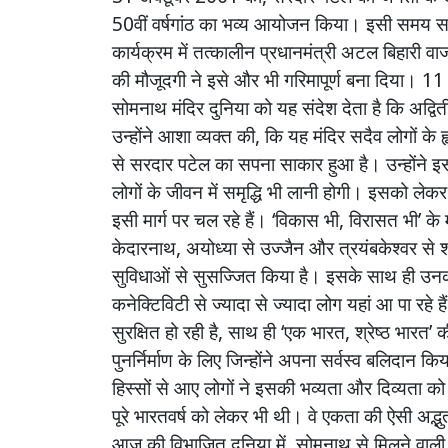
50
वीं
वर्षगांठ
का
भव्य
आयोजन
किया।
इसी
समय
स
कार्यक्रम
में
तत्कालीन
प्रधानमंत्री
अटल
बिहारी
वाज
की
मौजूदगी
ने
इसे
और
भी
गरिमापूर्ण
बना
दिया।
1
सोमनाथ
मंदिर
दुनिया
को
यह
संदेश
देता
है
कि
अद्वि
उन्होंने
आशा
व्यक्त
की
,
कि
यह
मंदिर
सदैव
लोगों
के
से
सरदार
पटेल
का
सपना
साकार
हुआ
है।
उन्होंने
इ
लोगों
के
जीवन
में
समृद्धि
भी
लानी
होगी।
इसको
लेकर
इसी
मार्ग
पर
चल
रहे
हैं।
‘
विकास
भी
,
विरासत
भी
’
के
केदारनाथ
,
अयोध्या
से
उज्जैन
और
त्रयंबकेश्वर
से
श
सुविधाओं
से
सुसज्जित
किया
है।
इसके
साथ
ही
उन
कनेक्टिविटी
से
ज्यादा
से
ज्यादा
लोग
यहां
आ
पा
रहे
ह
सुरक्षित
हो
रही
है
,
साथ
ही
‘
एक
भारत
,
श्रेष्ठ
भारत
’
क
पुनर्निर्माण
के
लिए
जिन्होंने
अपना
सर्वस्व
बलिदान
किय
हिस्सों
से
आए
लोगों
ने
इसकी
भव्यता
और
दिव्यता
को
पूरे
भारतवर्ष
को
लेकर
भी
थी।
वे
एकता
की
ऐसी
अद्भु
आज
की
विभाजित
दुनिया
में
,
सोमनाथ
से
मिलने
वाली