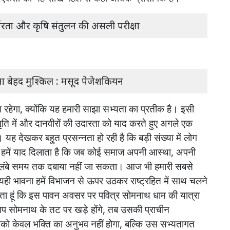
्भरता और कृषि संतुलन की असली परीक्षा
ना बेहद मुश्किल : मसूद पेजेशकियन
ा
रहेगा
,
क्योंकि
यह
हमारी
साझा
सभ्यता
का
प्रतीक
है।
इसी
मृति
में
और
दानवीरों
की
उदारता
को
याद
करते
हुए
अगले
एक
।
यह
देखकर
बहुत
प्रसन्नता
हो
रही
है
कि
बड़ी
संख्या
में
लोग
हमें
याद
दिलाता
है
कि
जब
कोई
समाज
अपनी
आस्था
,
अपनी
लंबे
समय
तक
दबाया
नहीं
जा
सकता।
आज
भी
हमारी
सबसे
यही
भावना
हमें
विभाजन
से
ऊपर
उठकर
राष्ट्रहित
में
साथ
चलने
ता
हूं
कि
इस
पावन
अवसर
पर
पवित्र
सोमनाथ
धाम
की
यात्रा
प
सोमनाथ
के
तट
पर
खड़े
होंगे
,
तब
उसकी
प्राचीन
को
केवल
भक्ति
का
अनुभव
नहीं
होगा
,
बल्कि
उस
सभ्यतागत