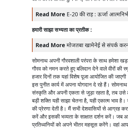
Read More
E-20 की राह : ऊर्जा आत्मनिर
हमारी
साझा
सभ्यता
का
प्रतीक :
Read More
मोजतबा खामेनेई से संपर्क कर
सोमनाथ
अपनी
गौरवशाली
परंपरा
के
साथ
हमेशा
खड़
गौरव
को
नमन
करते
हुए
बलिदान
देने
वाले
वीरों
की
स्
हजार
दिनों
तक
यहां
विशेष
पूजा
आयोजित
की
जाएगी
इस
पुनीत
कार्य
में
अपना
योगदान
दे
रहे
हैं।
सोमनाथ
संस्कृति
और
अपनी
एकता
से
जुड़ा
रहता
है
,
तब
उसे
बड़ी
शक्ति
यही
साझा
चेतना
है
,
यही
एकात्म
भाव
है।
की
प्रेरणा
देती
है।
मैं
सभी
देशवासियों
से
आग्रह
कर
करें
और
इसकी
भव्यता
के
साक्षात
दर्शन
करें।
जब
आ
प्रतिध्वनियों
को
अपने
भीतर
महसूस
करेंगे।
वहां
आप