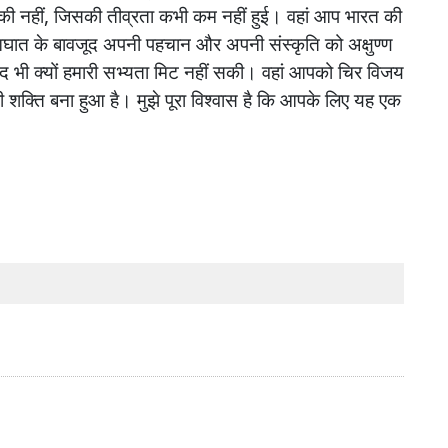
की
नहीं
,
जिसकी
तीव्रता
कभी
कम
नहीं
हुई।
वहां
आप
भारत
की
घात
के
बावजूद
अपनी
पहचान
और
अपनी
संस्कृति
को
अक्षुण्ण
ाद
भी
क्यों
हमारी
सभ्यता
मिट
नहीं
सकी।
वहां
आपको
चिर
विजय
ी
शक्ति
बना
हुआ
है।
मुझे
पूरा
विश्वास
है
कि
आपके
लिए
यह
एक