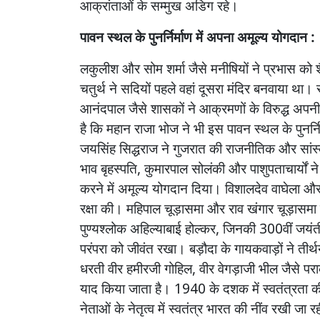
आक्रांताओं
के
सम्मुख
अडिग
रहे।
पावन
स्थल
के
पुनर्निर्माण
में
अपना
अमूल्य
योगदान :
लकुलीश
और
सोम
शर्मा
जैसे
मनीषियों
ने
प्रभास
को
चतुर्थ
ने
सदियों
पहले
वहां
दूसरा
मंदिर
बनवाया
था।
आनंदपाल
जैसे
शासकों
ने
आक्रमणों
के
विरुद्ध
अपनी
है
कि
महान
राजा
भोज
ने
भी
इस
पावन
स्थल
के
पुनर्न
जयसिंह
सिद्धराज
ने
गुजरात
की
राजनीतिक
और
सांस
भाव
बृहस्पति
,
कुमारपाल
सोलंकी
और
पाशुपताचार्यों
ने
करने
में
अमूल्य
योगदान
दिया।
विशालदेव
वाघेला
औ
रक्षा
की।
महिपाल
चूड़ासमा
और
राव
खंगार
चूड़ासमा
पुण्यश्लोक
अहिल्याबाई
होल्कर
,
जिनकी
300
वीं
जयंत
परंपरा
को
जीवंत
रखा।
बड़ौदा
के
गायकवाड़ों
ने
तीर्थ
धरती
वीर
हमीरजी
गोहिल
,
वीर
वेगड़ाजी
भील
जैसे
परा
याद
किया
जाता
है।
1940
के
दशक
में
स्वतंत्रता
क
नेताओं
के
नेतृत्व
में
स्वतंत्र
भारत
की
नींव
रखी
जा
रह