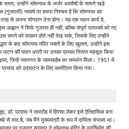
के
समय
,
उन्होंने
सोमनाथ
के
जर्जर
अवशेषों
के
सामने
खड़े
स
(
गुजराती
)
नववर्ष
पर
हमारा
निश्चय
है
कि
सोमनाथ
का
तरह
से
अपना
योगदान
देना
होगा।
यह
एक
पावन
कार्य
है
,
इस
आह्वान
ने
सिर्फ
गुजरात
ही
नहीं
,
बल्कि
संपूर्ण
भारतवर्ष
को
नए
उस
सपने
को
साकार
होते
नहीं
देख
सके
,
जिसके
लिए
उन्होंने
द्धार
के
बाद
सोमनाथ
मंदिर
भक्तों
के
लिए
खुलता
,
उन्होंने
इस
स
पाटन
की
पावन
धरती
पर
उनका
प्रभाव
निरंतर
महसूस
किया
़ाया
,
जिन्हें
नवानगर
के
जामसाहेब
का
समर्थन
मिला।
1951
में
र
प्रसाद
को
उद्घाटन
के
लिए
आमंत्रित
किया
गया।
जूद
,
डॉ
.
प्रसाद
ने
समारोह
में
हिस्सा
लेकर
इसे
ऐतिहासिक
बना
्छे
से
याद
है
,
जब
मैंने
मुख्यमंत्री
के
रूप
में
दायित्व
संभाला
था।
अवसर
पर
गुजरात
सरकार
ने
सोमनाथ
मंदिर
के
पुनर्निर्माण
की