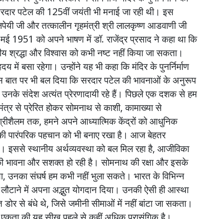
रदार
पटेल
की
125
वीं
जयंती
भी
मनाई
जा
रही
थी।
इस
पेयी
जी
और
तत्कालीन
गृहमंत्री
श्री
लालकृष्ण
आडवाणी
जी
1
मई
1951
को
अपने
भाषण
में
डॉ
.
राजेंद्र
प्रसाद
ने
कहा
था
कि
तीय
श्रद्धा
और
विश्वास
को
कभी
नष्ट
नहीं
किया
जा
सकता।
हृदय
में
बसा
रहेगा।
उन्होंने
यह
भी
कहा
कि
मंदिर
के
पुनर्निर्माण
स
बात
पर
भी
बल
दिया
कि
सरदार
पटेल
की
भावनाओं
के
अनुरूप
उनके
संदेश
अत्यंत
प्रेरणादायी
रहे
हैं।
पिछले
एक
दशक
से
हम
मंत्र
से
प्रेरित
होकर
सोमनाथ
से
काशी
,
कामाख्या
से
्रीशैलम
तक
,
हमने
अपने
आध्यात्मिक
केंद्रों
को
आधुनिक
की
पारंपरिक
पहचान
को
भी
बनाए
रखा
है।
आज
बेहतर
ैं।
इससे
स्थानीय
अर्थव्यवस्था
को
बल
मिल
रहा
है
,
आजीविका
ी
भावना
और
सशक्त
हो
रही
है।
सोमनाथ
की
रक्षा
और
इसके
ा
,
उनका
संघर्ष
हम
कभी
नहीं
भुला
सकते।
भारत
के
विभिन्न
लौटाने
में
अपना
अद्भुत
योगदान
दिया।
उनकी
ऐसी
ही
आस्था
त
डोर
से
बंधे
थे
,
जिसे
जमीनी
सीमाओं
में
नहीं
बांटा
जा
सकता।
एकता
की
यह
सीख
पहले
से
कहीं
अधिक
प्रासंगिक
है।