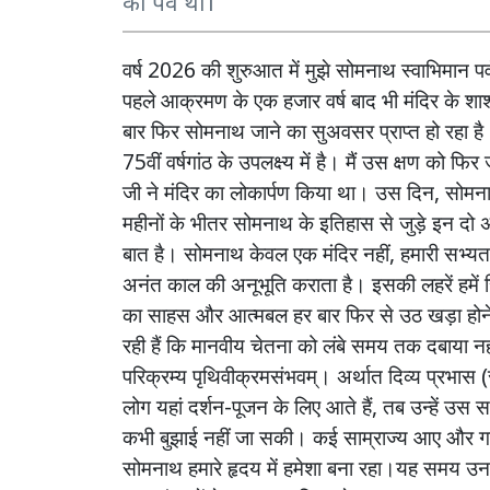
का पर्व था।
वर्ष
2026
की
शुरुआत
में
मुझे
सोमनाथ
स्वाभिमान
पर्
पहले
आक्रमण
के
एक
हजार
वर्ष
बाद
भी
मंदिर
के
शाश
बार
फिर
सोमनाथ
जाने
का
सुअवसर
प्राप्त
हो
रहा
है
75
वीं
वर्षगांठ
के
उपलक्ष्य
में
है।
मैं
उस
क्षण
को
फिर
जी
ने
मंदिर
का
लोकार्पण
किया
था।
उस
दिन
,
सोमन
महीनों
के
भीतर
सोमनाथ
के
इतिहास
से
जुड़े
इन
दो
अ
बात
है।
सोमनाथ
केवल
एक
मंदिर
नहीं
,
हमारी
सभ्यत
अनंत
काल
की
अनूभूति
कराता
है।
इसकी
लहरें
हमें
का
साहस
और
आत्मबल
हर
बार
फिर
से
उठ
खड़ा
होन
रही
हैं
कि
मानवीय
चेतना
को
लंबे
समय
तक
दबाया
नह
परिक्रम्य
पृथिवीक्रमसंभवम्।
अर्थात
दिव्य
प्रभास
(
लोग
यहां
दर्शन
-
पूजन
के
लिए
आते
हैं
,
तब
उन्हें
उस
स
कभी
बुझाई
नहीं
जा
सकी।
कई
साम्राज्य
आए
और
ग
सोमनाथ
हमारे
हृदय
में
हमेशा
बना
रहा।यह
समय
उन