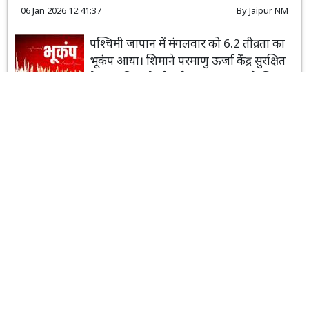
06 Jan 2026 12:41:37
By
Jaipur NM
पश्चिमी जापान में मंगलवार को 6.2 तीव्रता का
भूकंप आया। शिमाने परमाणु ऊर्जा केंद्र सुरक्षित
है, हालांकि बुलेट ट्रेन सेवाएं कुछ समय के लिए
बाधित रहीं। सुनामी का कोई खतरा नहीं है।
Read More...
राजस्थान
कोटा
टाइगर से चीते तक के खून से सने हाईवे और रेलवे ट्रेक, जंगल में
तीन तरफ से मौत का जाल
18 Dec 2025 16:53:01
By
kota
रफ़्तार की बली चढ़ रहे शेड्यूल - 1 के वन्यजीव:
मुकुंदरा व रामगढ़ टाइगर रिजर्व के वन्यजीवों को
ट्रक और ट्रेनो ने रौंदा।