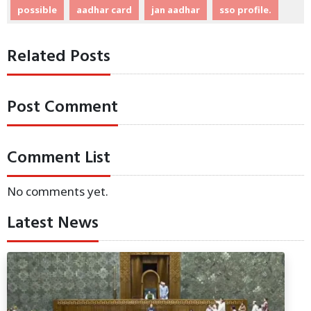
possible
aadhar card
jan aadhar
sso profile.
Related Posts
Post Comment
Comment List
No comments yet.
Latest News