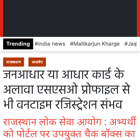
Trending
india news
Mallikarjun Kharge
Jaip
राजस्थान
अजमेर
जनआधार या आधार कार्ड के
अलावा एसएसओ प्रोफाइल से
भी वनटाइम रजिस्ट्रेशन संभव
राजस्थान लोक सेवा आयोग : अभ्यर्थी
को पोर्टल पर उपयुक्त चैक बॉक्स का