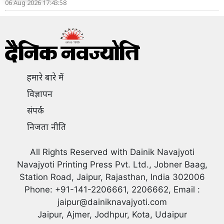
06 Aug 2026 17:43:58
हमारे बारे में
विज्ञापन
संपर्क
निजता नीति
All Rights Reserved with Dainik Navajyoti
Navajyoti Printing Press Pvt. Ltd., Jobner Baag,
Station Road, Jaipur, Rajasthan, India 302006
Phone: +91-141-2206661, 2206662, Email :
jaipur@dainiknavajyoti.com
Jaipur, Ajmer, Jodhpur, Kota, Udaipur