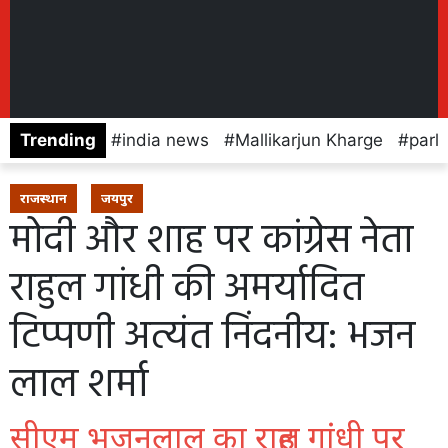
Trending
india news
Mallikarjun Kharge
parl
राजस्थान
जयपुर
मोदी और शाह पर कांग्रेस नेता
राहुल गांधी की अमर्यादित
टिप्पणी अत्यंत निंदनीय: भजन
लाल शर्मा
सीएम भजनलाल का राहुल गांधी पर