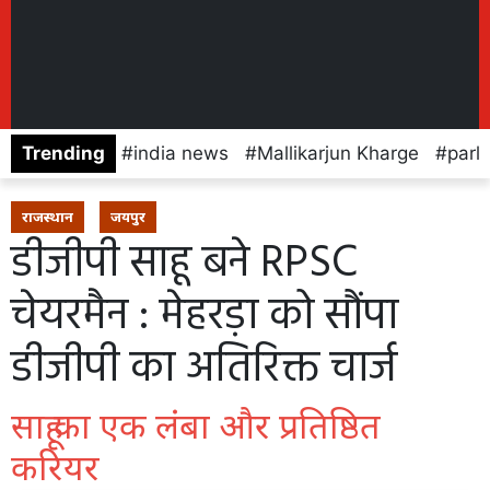
Trending
india news
Mallikarjun Kharge
parl
राजस्थान
जयपुर
डीजीपी साहू बने RPSC
चेयरमैन : मेहरड़ा को सौंपा
डीजीपी का अतिरिक्त चार्ज
साहू का एक लंबा और प्रतिष्ठित
करियर