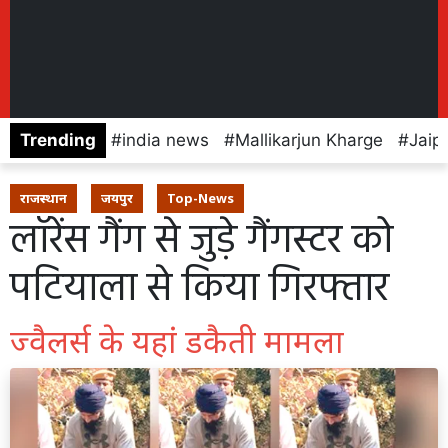
Trending
india news
Mallikarjun Kharge
Jaip
राजस्थान
जयपुर
Top-News
लॉरेंस गैंग से जुड़े गैंगस्टर को
पटियाला से किया गिरफ्तार
ज्वैलर्स के यहां डकैती मामला