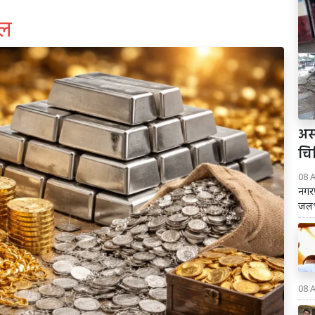
ाल
अस
चि
08 
नगरप
जलभ
08 