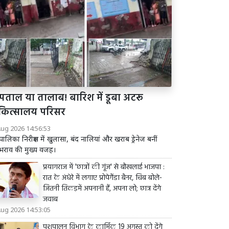
्पताल या तालाब! बारिश में डूबा अटरू
कित्सालय परिसर
Aug 2026 14:56:53
ालिका निरीक्षण में खुलासा, बंद नालियां और खराब ड्रेनेज बनीं
राव की मुख्य वजह।
प्रयागराज में 'छात्रों की गूंज' से बौखलाई भाजपा :
रात के अंधेरे में लगाए प्रोपेगैंडा बैनर, चिब बोले-
जितनी तिकड़में अपनानी हैं, अपना लो; छात्र देंगे
जवाब
Aug 2026 14:53:05
पशुपालन विभाग के कार्मिक 19 अगस्त को देंगे