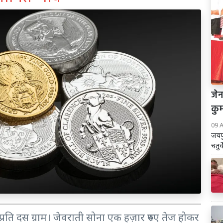
जेन
कुम
09 
जयपु
चतुर
्रति दस ग्राम। जेवराती सोना एक हज़ार रुपए तेज होकर