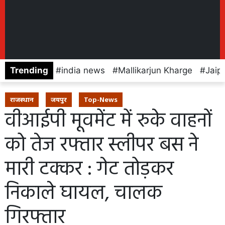
Trending
india news
Mallikarjun Kharge
Jaip
राजस्थान
जयपुर
Top-News
वीआईपी मूवमेंट में रुके वाहनों
को तेज रफ्तार स्लीपर बस ने
मारी टक्कर : गेट तोड़कर
निकाले घायल, चालक
गिरफ्तार