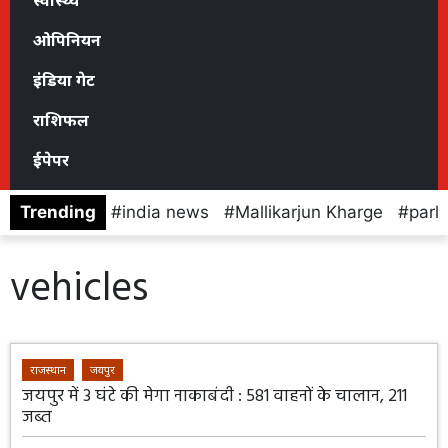
स्वास्थ्य
ओपिनियन
इंडिया गेट
राशिफल
ईपेपर
Trending
india news
Mallikarjun Kharge
parl
vehicles
राजस्थान
जयपुर
जयपुर में 3 घंटे की मेगा नाकाबंदी : 581 वाहनों के चालान, 211
जब्त