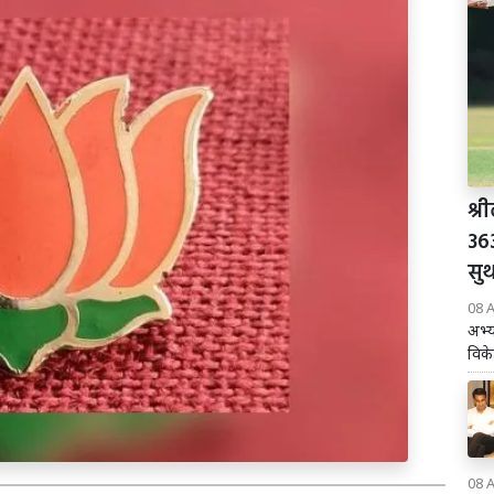
श्
36
सु
08 
अभ्य
विके
08 