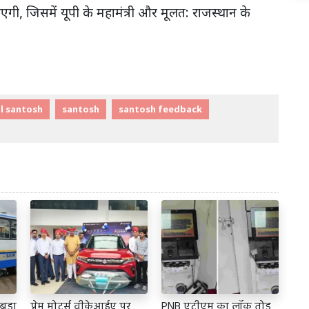
एगी, जिसमें यूपी के महामंत्री और मूलत: राजस्थान के
l santosh
santosh
santosh feedback
बड़ा
प्रेम मोटर्स वीकेआईए पर
PNB एटीएम का लॉक तोड़