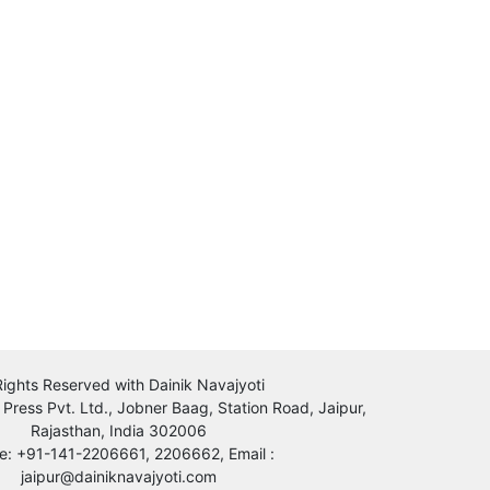
 Rights Reserved with Dainik Navajyoti
 Press Pvt. Ltd., Jobner Baag, Station Road, Jaipur,
Rajasthan, India 302006
e: +91-141-2206661, 2206662, Email :
jaipur@dainiknavajyoti.com