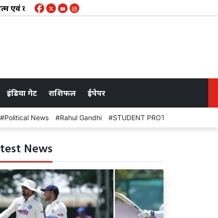
वं दर्शन से सराबोर प्रेरणादायी संध्या आयोजित, लेखा वाशिंगटन ने कहा
इंडिया गेट
राशिफल
ईपेपर
Political News
Rahul Gandhi
STUDENT PROTEST
stateme
test News