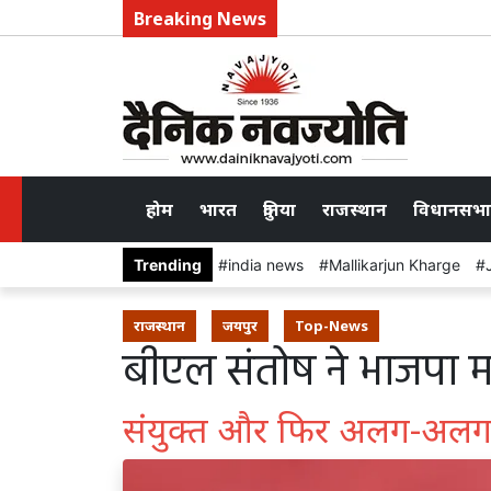
Breaking News
होम
भारत
दुनिया
राजस्थान
विधानसभा
Trending
india news
Mallikarjun Kharge
राजस्थान
जयपुर
Top-News
बीएल संतोष ने भाजपा मह
संयुक्त और फिर अलग-अलग मं