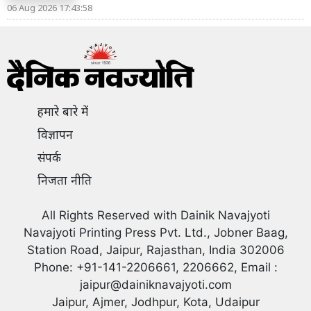
06 Aug 2026 17:43:58
हमारे बारे में
विज्ञापन
संपर्क
निजता नीति
All Rights Reserved with Dainik Navajyoti
Navajyoti Printing Press Pvt. Ltd., Jobner Baag,
Station Road, Jaipur, Rajasthan, India 302006
Phone: +91-141-2206661, 2206662, Email :
jaipur@dainiknavajyoti.com
Jaipur, Ajmer, Jodhpur, Kota, Udaipur