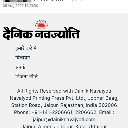
06 Aug 2026 16:23:50
हमारे बारे में
विज्ञापन
संपर्क
निजता नीति
All Rights Reserved with Dainik Navajyoti
Navajyoti Printing Press Pvt. Ltd., Jobner Baag,
Station Road, Jaipur, Rajasthan, India 302006
Phone: +91-141-2206661, 2206662, Email :
jaipur@dainiknavajyoti.com
Jaipur, Ajmer, Jodhpur, Kota, Udaipur