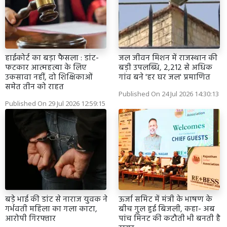
हाईकोर्ट का बड़ा फैसला : डांट-
जल जीवन मिशन में राजस्थान की
फटकार आत्महत्या के लिए
बड़ी उपलब्धि, 2,212 से अधिक
उकसावा नहीं, दो शिक्षिकाओं
गांव बने 'हर घर जल' प्रमाणित
समेत तीन को राहत
Published On 24 Jul 2026 14:30:13
Published On 29 Jul 2026 12:59:15
बड़े भाई की डांट से नाराज युवक ने
ऊर्जा समिट में मंत्री के भाषण के
गर्भवती महिला का गला काटा,
बीच गुल हुई बिजली, कहा- अब
आरोपी गिरफ्तार
पांच मिनट की कटौती भी बनती है