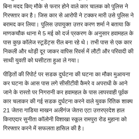
बिना
मदद
किए
मौके
से
फरार
होने
वाले
कार
चालक
को
पुलिस
ने
गिरफ्तार
कर
है।
जिस
कार
से
आरोपी
ने
टक्कर
मारी
उसे
पुलिस
ने
बरामद
कर
लिया।
पुलिस
उपायुक्त
उत्तर
करण
शर्मा
ने
बताया
कि
माणकचौक
थाना
मे
मई
को
दर्ज
प्रकरण
के
अनुसार
हवामहल
के
5
पास
कुछ
कॉलेज
स्टूडेंट्स
रील
बना
रहे
थे।
तभी
पास
से
एक
कार
निकली
और
थोड़ी
दूर
जाकर
वापिस
रिवर्स
में
लौटी
और
परिवादी
की
साथी
युवती
को
घसीटता
हुआ
ले
गया।
पीड़ितों
की
रिपोर्ट
पर
सडक
दुर्घटना
की
घटना
का
मौका
मुआयना
कर
घटना
के
आस
पास
लगे
सीसीटीवी
कैमरे
व
अपराधी
के
आने
जाने
के
रास्तो
पर
निगरानी
कर
हवामहल
के
पास
लापरवाही
पूर्वक
कार
चलाकर
की
गई
सडक
दुर्घटना
करने
वाले
युवक
रितिक
शाक्य
जेतरा
गाडिया
माखन
अलीगंज
जेतरा
एटा
उत्तरप्रदेश
हाल
21
किराएदार
सुनीता
कॉलोनी
विशाखा
स्कूल
रामपुरा
रोड
मुहाना
को
गिरफ्तार
करने
में
सफलता
हासिल
की
है।