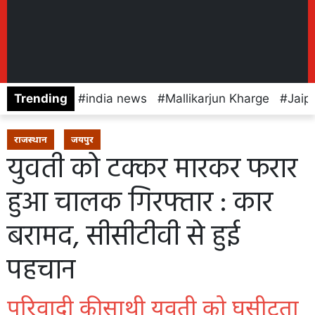
Trending
india news
Mallikarjun Kharge
Jaip
राजस्थान
जयपुर
युवती को टक्कर मारकर फरार
हुआ चालक गिरफ्तार : कार
बरामद, सीसीटीवी से हुई
पहचान
परिवादी की साथी युवती को घसीटता