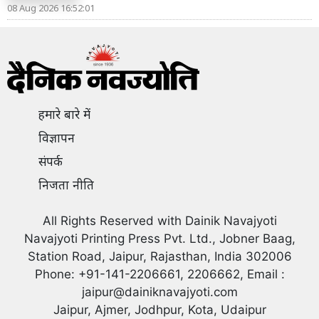
08 Aug 2026 16:52:01
हमारे बारे में
विज्ञापन
संपर्क
निजता नीति
All Rights Reserved with Dainik Navajyoti
Navajyoti Printing Press Pvt. Ltd., Jobner Baag,
Station Road, Jaipur, Rajasthan, India 302006
Phone: +91-141-2206661, 2206662, Email :
jaipur@dainiknavajyoti.com
Jaipur, Ajmer, Jodhpur, Kota, Udaipur