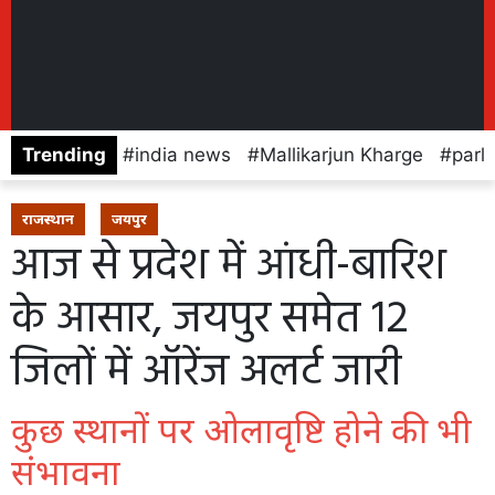
Trending
india news
Mallikarjun Kharge
parl
राजस्थान
जयपुर
आज से प्रदेश में आंधी-बारिश
के आसार, जयपुर समेत 12
जिलों में ऑरेंज अलर्ट जारी
कुछ स्थानों पर ओलावृष्टि होने की भी
संभावना