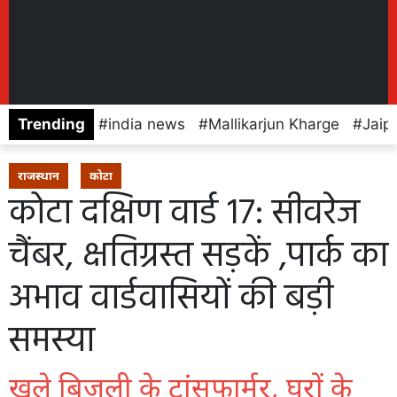
Trending
india news
Mallikarjun Kharge
Jaip
राजस्थान
कोटा
कोटा दक्षिण वार्ड 17: सीवरेज
चैंबर, क्षतिग्रस्त सड़कें ,पार्क का
अभाव वार्डवासियों की बड़ी
समस्या
खुले बिजली के ट्रांसफार्मर, घरों के