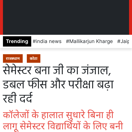
Trending
india news
Mallikarjun Kharge
Jaip
राजस्थान
कोटा
सेमेस्टर बना जी का जंजाल,
डबल फीस और परीक्षा बढ़ा
रही दर्द
कॉलेजों के हालात सुधारे बिना ही
लागू सेमेस्टर विद्यार्थियों के लिए बनी