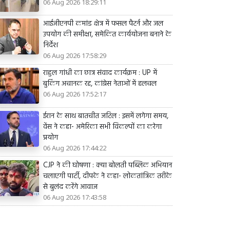
06 Aug 2026 18:29:11
आईजीएनपी कमांड क्षेत्र में फसल पैटर्न और जल
उपयोग की समीक्षा, समेकित कार्ययोजना बनाने के
निर्देश
06 Aug 2026 17:58:29
राहुल गांधी का छात्र संवाद कार्यक्रम : UP में
बुकिंग अचानक रद्द, कांग्रेस नेताओं में हलचल
06 Aug 2026 17:52:17
ईरान के साथ बातचीत जटिल : इसमें लगेगा समय,
वेंस ने कहा- अमेरिका सभी विकल्पों का करेगा
प्रयोग
06 Aug 2026 17:44:22
CJP ने की घोषणा : क्या बोलती पब्लिक अभियान
चलाएगी पार्टी, दीपके ने कहा- लोकतांत्रिक तरीके
से बुलंद करेंगे आवाज
06 Aug 2026 17:43:58