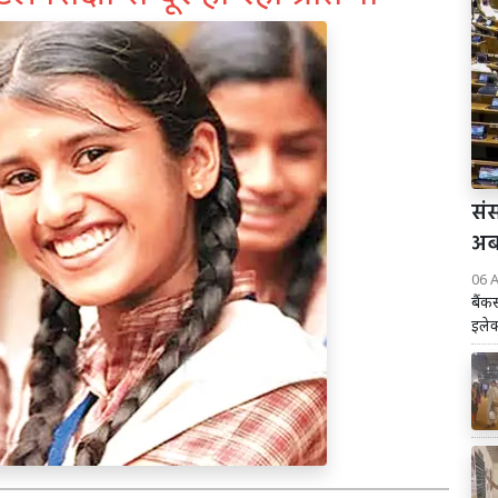
संस
अब 
06 
बैंक
इलेक