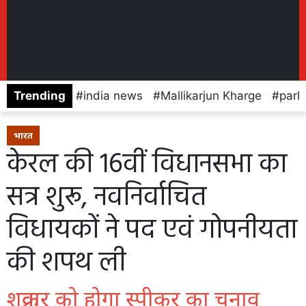
Trending
india news
Mallikarjun Kharge
parl
भारत
केरल की 16वीं विधानसभा का
सत्र शुरू, नवनिर्वाचित
विधायकों ने पद एवं गोपनीयता
की शपथ ली
शुक्रवार को होगा स्पीकर का चुनाव