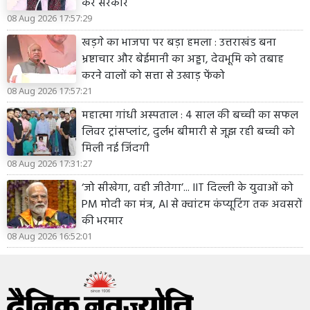
करे सरकार
08 Aug 2026 17:57:29
खड़गे का भाजपा पर बड़ा हमला : उत्तराखंड बना
भ्रष्टाचार और बेईमानी का अड्डा, देवभूमि को तबाह
करने वालों को सत्ता से उखाड़ फेंको
08 Aug 2026 17:57:21
महात्मा गांधी अस्पताल : 4 साल की बच्ची का सफल
लिवर ट्रांसप्लांट, दुर्लभ बीमारी से जूझ रही बच्ची को
मिली नई जिंदगी
08 Aug 2026 17:31:27
‘जो सीखेगा, वही जीतेगा’... IIT दिल्ली के युवाओं को
PM मोदी का मंत्र, AI से क्वांटम कंप्यूटिंग तक अवसरों
की भरमार
08 Aug 2026 16:52:01