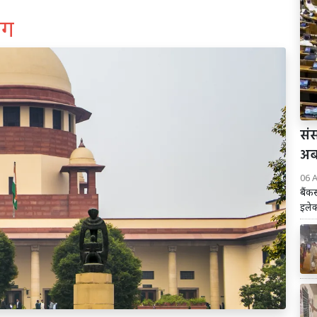
ंग
संस
अब 
06 
बैंक
इलेक