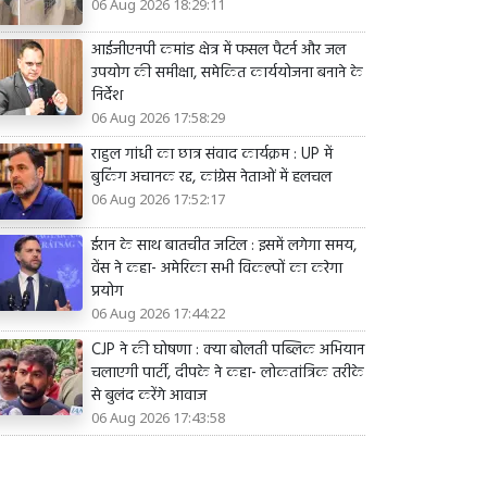
06 Aug 2026 18:29:11
आईजीएनपी कमांड क्षेत्र में फसल पैटर्न और जल
उपयोग की समीक्षा, समेकित कार्ययोजना बनाने के
निर्देश
06 Aug 2026 17:58:29
राहुल गांधी का छात्र संवाद कार्यक्रम : UP में
बुकिंग अचानक रद्द, कांग्रेस नेताओं में हलचल
06 Aug 2026 17:52:17
ईरान के साथ बातचीत जटिल : इसमें लगेगा समय,
वेंस ने कहा- अमेरिका सभी विकल्पों का करेगा
प्रयोग
06 Aug 2026 17:44:22
CJP ने की घोषणा : क्या बोलती पब्लिक अभियान
चलाएगी पार्टी, दीपके ने कहा- लोकतांत्रिक तरीके
से बुलंद करेंगे आवाज
06 Aug 2026 17:43:58