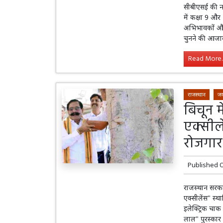
सीबीएसई की नई
में कक्षा 9 और
अभिभावकों और 
चुनने की आजा
Read More..
राजस्थान
जय
बिचून 
एक्सीले
रोजगार 
Published 
राजस्थान सरकार
एक्सीलेंस" स्
इलेक्ट्रिक चाक
लाल" पुरस्कार