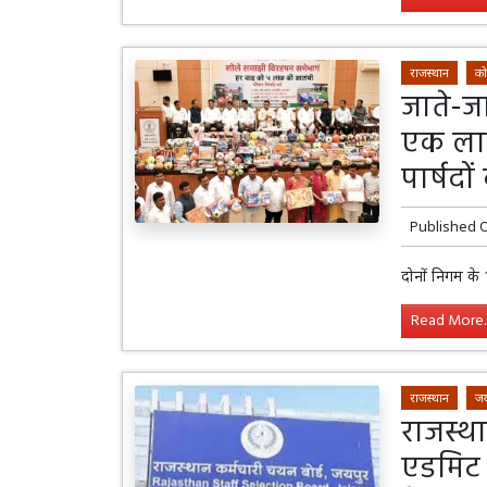
राजस्थान
को
जाते-जा
एक लाख
पार्षदो
Published 
दोनों निगम के 
Read More..
राजस्थान
जय
राजस्था
एडमिट 