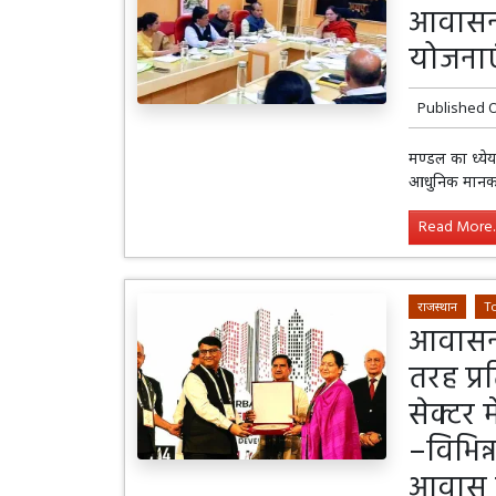
आवासन
योजनाएं
Published 
मण्डल का ध्ये
आधुनिक मानकों
Read More..
राजस्थान
T
आवासन म
तरह प्र
सेक्टर 
–विभिन्
आवास 