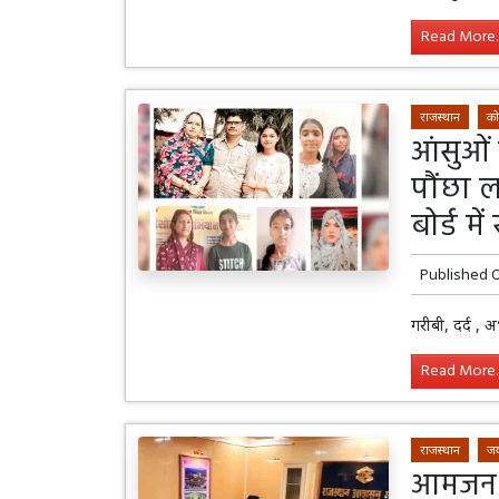
Read More..
राजस्थान
को
आंसुओं
पौंछा 
बोर्ड म
Published 
गरीबी, दर्द , अ
Read More..
राजस्थान
जय
आमजन क