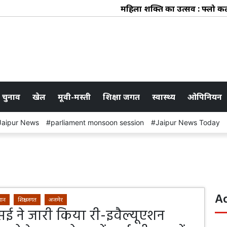
महिला शक्ति का उत्सव : फ्लो कलेक्टिव 
 चुनाव
खेल
मूवी-मस्ती
शिक्षा जगत
स्वास्थ्य
ओपिनियन
Jaipur News
parliament monsoon session
Jaipur News Today
A
थान
शिक्षा जगत
अजमेर
ई ने जारी किया री-इवैल्यूएशन