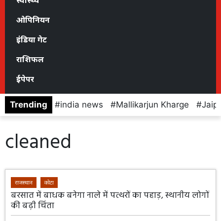
स्वास्थ्य
ओपिनियन
इंडिया गेट
राशिफल
ईपेपर
Trending
india news
Mallikarjun Kharge
Jaip
cleaned
राजस्थान
कोटा
बरसात में बाधक बनेगा नाले में पत्थरों का पहाड़, स्थानीय लोगों
की बढ़ी चिंता