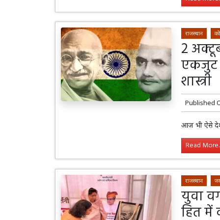
राजस्थान
को
2 अक्ट
एकजुट ह
शास्त्री
Published 
आज भी ऐसे देश
Read More..
राजस्थान
जय
युवा वर
हित मे