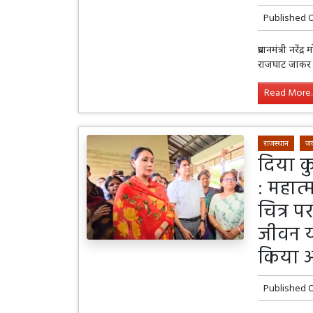
Published 
प्रधानमंत्री नरे
राजघाट जाकर उन्
Read More..
राजस्थान
जय
दिया क
: महात्
चित्र प
जीवन या
किया
Published 