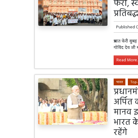
फेरी, स
प्रतिबद्
Published 
प्रभात फेरी सु
गोविंद देव जी 
Read More..
भारत
Top
प्रधानम
अर्पित 
मानव इ
भारत के
रहेंगे