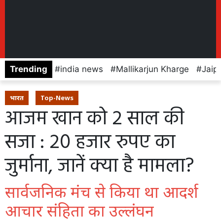
Trending
india news
Mallikarjun Kharge
Jaip
भारत
Top-News
आजम खान को 2 साल की
सजा : 20 हजार रुपए का
जुर्माना, जानें क्या है मामला?
सार्वजनिक मंच से किया था आदर्श
आचार संहिता का उल्लंघन