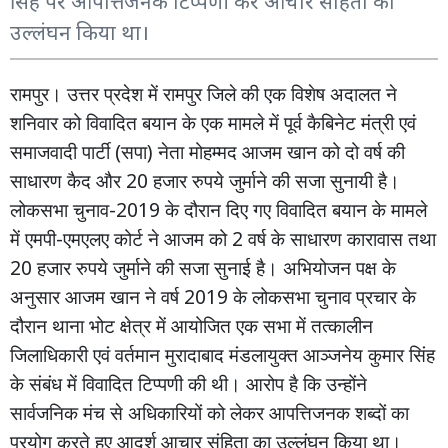
सिंह पर आपत्तिजनक टिप्पणी कर आचार संहिता का
उल्लंघन किया था।
रामपुर। उत्तर
प्रदेश
में
रामपुर
जिले
की
एक
विशेष
अदालत
ने
शनिवार
को
विवादित
बयान
के
एक
मामले
में
पूर्व
कैबिनेट
मंत्री
एवं
(
)
समाजवादी
पार्टी
सपा
नेता
मोहम्मद
आजम
खान
को
दो
वर्ष
की
20
साधारण
कैद
और
हजार
रुपये
जुर्माने
की
सजा
सुनायी
है।
-2019
लोकसभा
चुनाव
के
दौरान
दिए
गए
विवादित
बयान
के
मामले
-
2
में
एमपी
एमएलए
कोर्ट
ने
आजम
को
वर्ष
के
साधारण
कारावास
तथा
20
हजार
रुपये
जुर्माने
की
सजा
सुनाई
है।
अभियोजन
पक्ष
के
2019
अनुसार
आजम
खान
ने
वर्ष
के
लोकसभा
चुनाव
प्रचार
के
दौरान
थाना
भोट
क्षेत्र
में
आयोजित
एक
सभा
में
तत्कालीन
जिलाधिकारी
एवं
वर्तमान
मुरादाबाद
मंडलायुक्त
आञ्जनेय
कुमार
सिंह
के
संबंध
में
विवादित
टिप्पणी
की
थी।
आरोप
है
कि
उन्होंने
सार्वजनिक
मंच
से
अधिकारियों
को
लेकर
आपत्तिजनक
शब्दों
का
प्रयोग
करते
हुए
आदर्श
आचार
संहिता
का
उल्लंघन
किया
था।