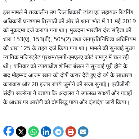
इस
मामले
में
तत्कालीन
उप
जिलाधिकारी
टांडा
एवं
सहायक
रिटर्निंग
11
2019
अधिकारी
घनश्याम
त्रिपाठी
की
ओर
से
थाना
भोट
में
मई
को
मुकदमा
दर्ज
कराया
गया
था।
मुकदमा
भारतीय
दंड
संहिता
की
153(
), 153(
), 505(2)
धारा
ए
बी
तथा
जनप्रतिनिधित्व
अधिनियम
125
की
धारा
के
तहत
दर्ज
किया
गया
था। मामले
की
सुनवाई
मुख्य
/
-
न्यायिक
मजिस्ट्रेट
प्रथम
एमपी
एमएलए
कोर्ट
रामपुर
में
चल
रही
थी।
शनिवार
को
न्यायाधीश
शोभित
बंसल
ने
सुनवाई
पूरी
होने
के
बाद
मोहम्मद
आजम
खान
को
दोषी
करार
देते
हुए
दो
वर्ष
के
साधारण
20
कारावास
और
हजार
रुपये
जुर्माने
की
सजा
सुनाई। एडीजीसी
संदीप
सक्सेना
ने
बताया
कि
अदालत
ने
उपलब्ध
साक्ष्यों
और
गवाहों
के
आधार
पर
आरोपी
को
दोषसिद्ध
पाया
और
दंडादेश
जारी
किया।